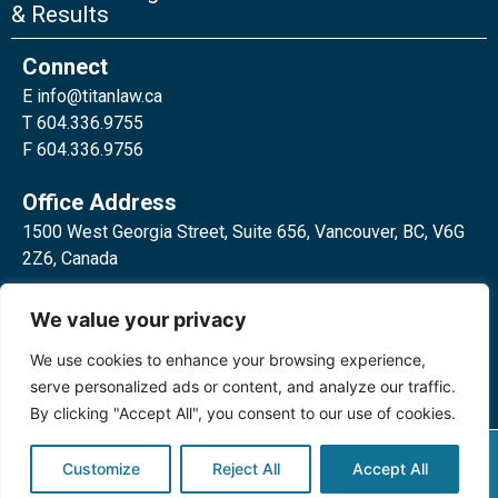
& Results
Connect
E
info@titanlaw.ca
T 604.336.9755
F 604.336.9756
Office Address
1500 West Georgia Street, Suite 656, Vancouver, BC, V6G
2Z6, Canada
2 Bloor Street West, Suite 762,
We value your privacy
Toronto, ON, M4W 3E2, Canada
We use cookies to enhance your browsing experience,
serve personalized ads or content, and analyze our traffic.
By clicking "Accept All", you consent to our use of cookies.
Privacy Policy
©2024 Titan Law Corp. All rights
Customize
Reject All
Accept All
reserved.