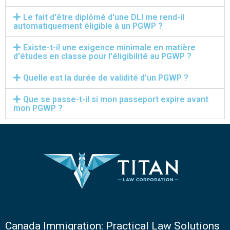
Le fait d'être diplômé d'une DLI me rend-il
automatiquement éligible à un PGWP ?
Existe-t-il une exigence minimale en matière
d'études en classe pour l'éligibilité au PGWP ?
Quelle est la durée de validité d'un PGWP ?
Que se passe-t-il si mon passeport expire avant
mon PGWP ?
Canada Immigration: Practical Law Solutions