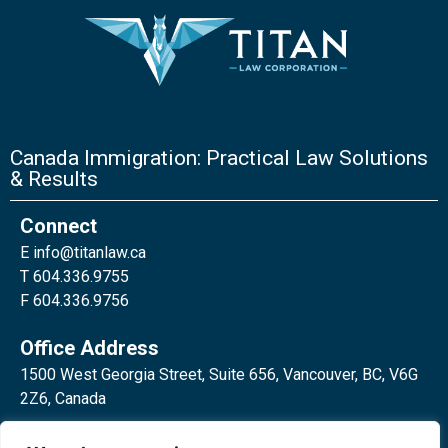
Canada Immigration: Practical Law Solutions
& Results
Connect
E
info@titanlaw.ca
T 604.336.9755
F 604.336.9756
Office Address
1500 West Georgia Street, Suite 656, Vancouver, BC, V6G
2Z6, Canada
2 Bloor Street West, Suite 762,