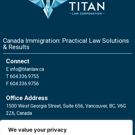
Canada Immigration: Practical Law Solutions
& Results
Connect
E
info@titanlaw.ca
T 604.336.9755
F 604.336.9756
Office Address
1500 West Georgia Street, Suite 656, Vancouver, BC, V6G
2Z6, Canada
2 Bloor Street West, Suite 762,
We value your privacy
Toronto, ON, M4W 3E2, Canada