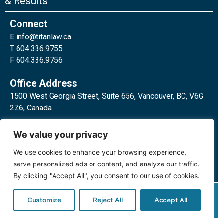
& Results
Connect
E
info@titanlaw.ca
T 604.336.9755
F 604.336.9756
Office Address
1500 West Georgia Street, Suite 656, Vancouver, BC, V6G
2Z6, Canada
2 Bloor Street West, Suite 762,
We value your privacy
Toronto, ON, M4W 3E2, Canada
We use cookies to enhance your browsing experience,
serve personalized ads or content, and analyze our traffic.
By clicking "Accept All", you consent to our use of cookies.
Privacy Policy
©2024 Titan Law Corp. All rights
Customize
Reject All
Accept All
reserved.