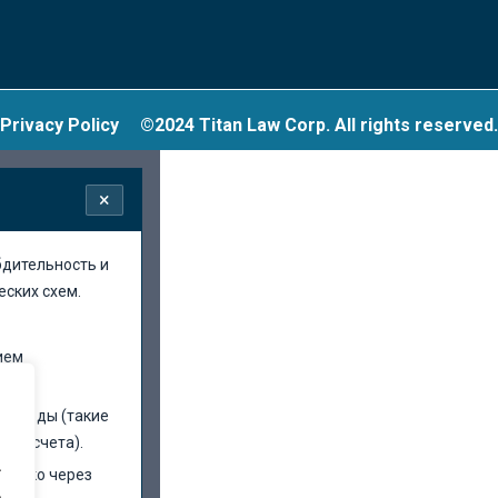
Privacy Policy
©2024 Titan Law Corp. All rights reserved.
×
бдительность и
ских схем.
ием
 методы (такие
ные счета).
.
олько через
.