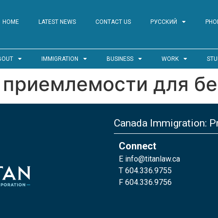
HOME
LATEST NEWS
CONTACT US
РУССКИЙ
PHO
BOUT
IMMIGRATION
BUSINESS
WORK
STU
 приемлемости для б
Canada Immigration: Pr
Connect
E
info@titanlaw.ca
T 604.336.9755
F 604.336.9756