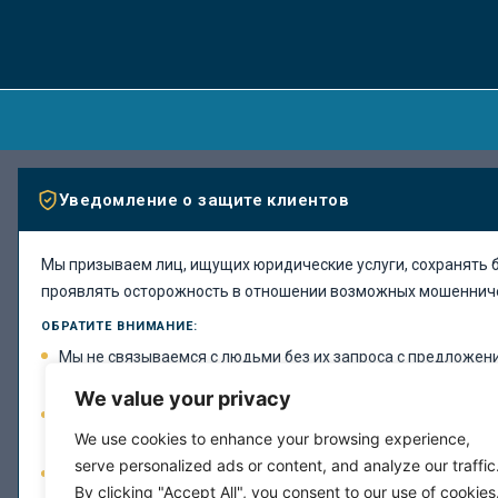
Уведомление о защите клиентов
Мы призываем лиц, ищущих юридические услуги, сохранять 
проявлять осторожность в отношении возможных мошенниче
ОБРАТИТЕ ВНИМАНИЕ:
Мы не связываемся с людьми без их запроса с предложен
юридических услуг.
We value your privacy
Наша фирма не запрашивает оплату через нестандартные
We use cookies to enhance your browsing experience,
как подарочные карты, криптовалюта или переводы на лич
serve personalized ads or content, and analyze our traffic
Все официальные сообщения от нашей фирмы поступают т
By clicking "Accept All", you consent to our use of cookies