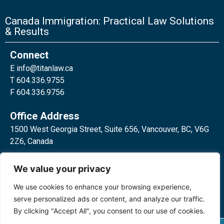
Canada Immigration: Practical Law Solutions
& Results
Connect
E
info@titanlaw.ca
T 604.336.9755
F 604.336.9756
Office Address
1500 West Georgia Street, Suite 656, Vancouver, BC, V6G
2Z6, Canada
2 Bloor Street West, Suite 762,
We value your privacy
Toronto, ON, M4W 3E2, Canada
We use cookies to enhance your browsing experience,
serve personalized ads or content, and analyze our traffic.
By clicking "Accept All", you consent to our use of cookies.