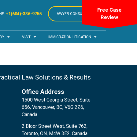
Free Case
+1(604)-336-9755
NE
LAWYER CONSULTATION
Review
DY
VISIT
IMMIGRATION LITIGATION
actical Law Solutions & Results
Office Address
1500 West Georgia Street, Suite
656, Vancouver, BC, V6G 2Z6,
Canada
2 Bloor Street West, Suite 762,
Toronto, ON, M4W 3E2, Canada