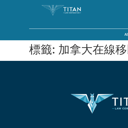
A
標籤:
加拿大在線移