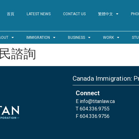
首頁
LATEST NEWS
CONTACT US
繁體中文
PHO
BOUT
IMMIGRATION
BUSINESS
WORK
STU
民諮詢
Canada Immigration: Pr
Connect
E
info@titanlaw.ca
T 604.336.9755
F 604.336.9756