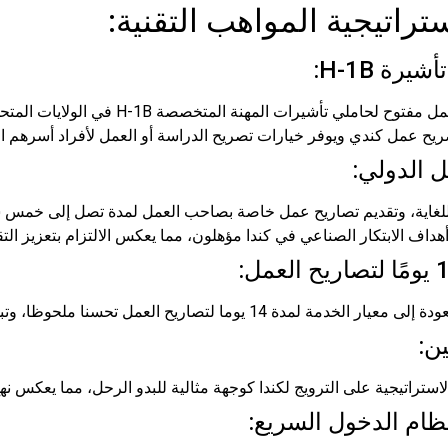
راتيجية المواهب التقنية:
ملي تأشيرات المهنة المتخصصة H-1B في الولايات المتحدة.
ح عمل كندي ويوفر خيارات تصريح الدراسة أو العمل لأفراد أسرهم ال
ن للغاية، وتقديم تصاريح عمل خاصة بصاحب العمل لمدة تصل إلى خمس 
اف الابتكار الصناعي في كندا مؤهلون، مما يعكس الالتزام بتعزيز التق
حسنا ملحوظا، وتبسيط العملية للعمال ذوي المهارات العالية.
استراتيجية على الترويج لكندا كوجهة مثالية للبدو الرحل، مما يعكس نهج