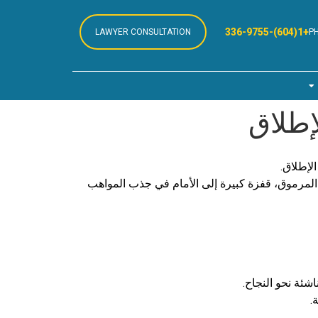
+1(604)-336-9755
LAWYER CONSULTATION
P
إطلاق
لإطلاق.
ثل هذه الاستراتيجية، التي كشف عنها الأونرابل شون فريزر، وزير الهجرة واللاجئين والمواطنة، في مؤتمر Collision 2023 المرموق، قفزة كبيرة إلى الأمام في جذب المواهب
شئة نحو النجاح.
.