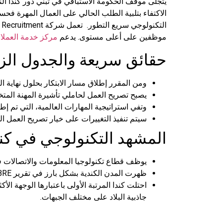
يتجلى موقف الحكومة الاستباقي في تبني دور كندا الن
الاكتفاء بتلبية الطلب الحالي على العمال المهرة فحس
التكنولوجي سريع التطور.
موظفين على أعلى مستوى. يدعم
مركز خدمة العملاء
حقائق سريعة والجدول الزم
ومن المقرر إطلاق مسار الابتكار بحلول نهاية ا
يصبح تصريح العمل لحاملي تأشيرة المهنة المتخصصة H1-B متاحًا اعتبارًا من 16 يوليو 2023، مما يوفر تصريح عمل مفتوح لمدة ثلاث سنوات ل
وتفي استراتيجية المهارات العالمية، التي تم إطلاقها في عام 2017، بمعيار الأسبوعين ل
سيتم تنفيذ التغييرات على خيار تصريح العمل 
المشهد التكنولوجي في كند
يوظف قطاع تكنولوجيا المعلومات والاتصالات في كندا ما يقرب من 720 ألف كندي ويمثل أكثر من 44٪ من إجمالي 
ظهرت المدن الكندية بشكل بارز في تقرير CBRE لعام 2022 حول تركز المواهب التقنية، حيث تمثل 11 من أفضل 62 سوقًا في أمريكا الشمالية.
جاذبية البلاد على مختلف الجبهات.