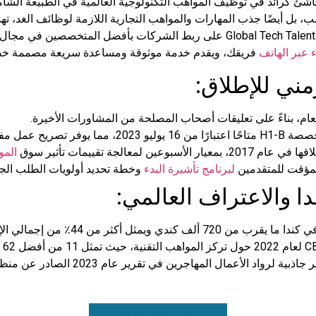
اشئ كرائد في توظيف المواهب التكنولوجية العالمية في الطبيعة الشام
ب، بل أيضًا جذب المهارات والمواهب التجارية اللازمة لوظائف الغد، ته
تعمل شركة Global Tech Talent Recruitment على ربط الشركات بأفضل الم
 عبر الهاتف
فريقك، ويقدم خدمة موثوقة ومساعدة سريعة مصممة خصيص
ني للإطلاق:
لعام، بناءً على تعليقات أصحاب المصلحة من المشاورات الأخيرة.
لمتقدمين المعتمدين.
معالجة تقييمات تأثير سوق
المو
المؤقت للمتقدمين
لبرنامج تأشيرة البدء
وخطة تحديد أولويات الطلب الجد
ا والاعتراف العالمي:
الإنفاق الخاص على البحث والتطوير في عام 2021.