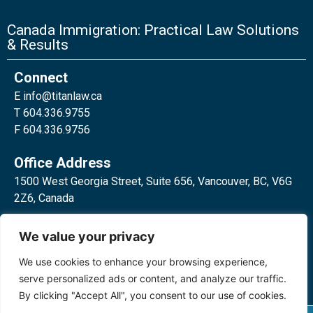
Canada Immigration: Practical Law Solutions
& Results
Connect
E
info@titanlaw.ca
T 604.336.9755
F 604.336.9756
Office Address
1500 West Georgia Street, Suite 656, Vancouver, BC, V6G
2Z6, Canada
2 Bloor Street West, Suite 762,
We value your privacy
Toronto, ON, M4W 3E2, Canada
We use cookies to enhance your browsing experience,
serve personalized ads or content, and analyze our traffic.
By clicking "Accept All", you consent to our use of cookies.