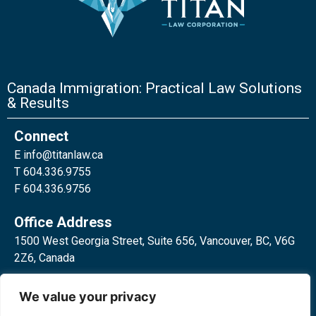
Canada Immigration: Practical Law Solutions
& Results
Connect
E
info@titanlaw.ca
T 604.336.9755
F 604.336.9756
Office Address
1500 West Georgia Street, Suite 656, Vancouver, BC, V6G
2Z6, Canada
2 Bloor Street West, Suite 762,
We value your privacy
Toronto, ON, M4W 3E2, Canada