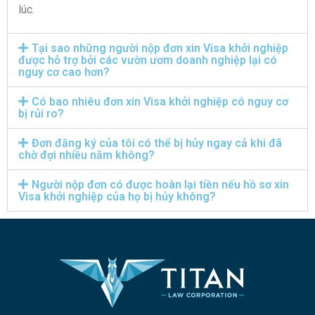
lúc.
Tại sao những người nộp đơn xin Visa khởi nghiệp
được hỗ trợ bởi các vườn ươm doanh nghiệp lại có
nguy cơ cao hơn?
Có bao nhiêu đơn xin Visa khởi nghiệp có nguy cơ
bị rủi ro?
Đơn đăng ký của tôi có thể bị hủy ngay cả khi đã
chờ đợi nhiều năm không?
Người nộp đơn có được hoàn lại tiền nếu hồ sơ xin
Visa khởi nghiệp của họ bị hủy không?