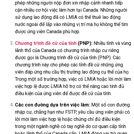
phép những người nộp đơn xin nhập cảnh nhanh tiếp
cận nhiều cơ hội việc làm hơn tại Canada. Những người
sử dụng lao động đã có LMIA có thể thuê lao động
nước ngoài để lấp vào những vị trí mà họ không thể tìm
được ứng viên Canada phù hợp.
Chương trình đề cử của tỉnh
(PNP):
Nhiều tỉnh và vùng
lãnh thổ của Canada có chương trình nhập cư riêng
được gọi là Chương trình đề cử của tỉnh (PNP). Các
chương trình này cho phép các tỉnh đề cử những ứng
viên đáp ứng nhu cầu thị trường lao động cụ thể của họ.
Trong một số trường hợp, việc có LMIA hoặc lời mời làm
việc hợp lệ được LMIA hỗ trợ có thể nâng cao tính đủ
điều kiện của ứng viên để được đề cử của tỉnh.
Các con đường dựa trên việc làm:
Một số con đường
nhập cư, chẳng hạn như FSTP, yêu cầu ứng viên phải có
lời mời làm việc hợp lệ hoặc chứng chỉ đủ điều kiện
trong một ngành nghề có tay nghề do cơ quan cấp tỉnh
hoặc lãnh thổ của Canada cấp. LMIA đóng vai trò quan