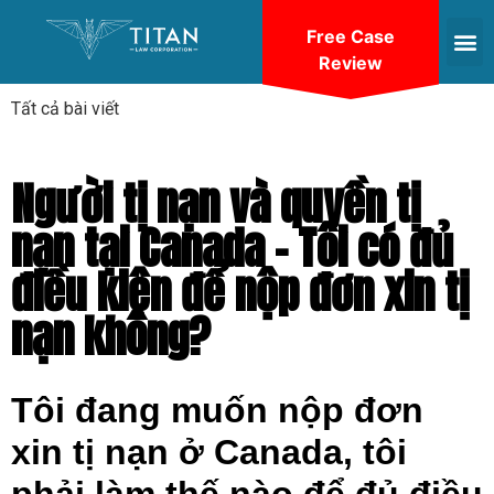
Free Case
Review
Tất cả bài viết
Người tị nạn và quyền tị
nạn tại Canada – Tôi có đủ
điều kiện để nộp đơn xin tị
nạn không?
Tôi đang muốn nộp đơn
xin tị nạn ở Canada, tôi