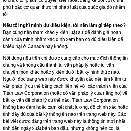
tổ chức tội phạm có quyền kiểm soát đáng kể đối với chính
phủ hoặc cơ quan thực thi pháp luật của quốc gia đó nhắm
tới.
Nếu tôi nghĩ mình đủ điều kiện, tôi nên làm gì tiếp theo?
Bạn cũng nên tham khảo ý kiến luật sư để đánh giá hoàn
cảnh của mình nhằm xác định xem bạn có đủ điều kiện để
khiếu nại ở Canada hay không.
Nội dung nêu trên chỉ được cung cấp cho mục đích thông tin
chung và không cấu thành tư vấn pháp lý hoặc tư vấn
chuyên môn khác hoặc ý kiến dưới bất kỳ hình thức nào.
Người đọc trang web này được khuyến cáo nên tìm kiếm tư
vấn pháp lý cụ thể bằng cách liên hệ với các thành viên của
Titan Law Corporation (hoặc cố vấn pháp lý của riêng họ) về
bất kỳ vấn đề pháp lý cụ thể nào. Titan Law Corporation
không bảo đảm hoặc cam kết chất lượng, độ chính xác hoặc
tính đầy đủ của bất kỳ thông tin nào trên trang web này. Các
bài viết được đăng trên trang web này là thông tin mới nhất
tính đến ngày xuất bản ban đầu, nhưng không nên coi là