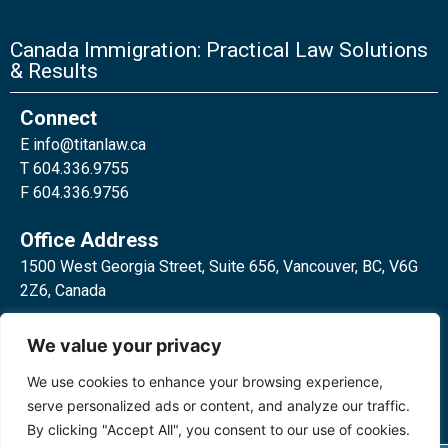
Canada Immigration: Practical Law Solutions
& Results
Connect
E
info@titanlaw.ca
T 604.336.9755
F 604.336.9756
Office Address
1500 West Georgia Street, Suite 656, Vancouver, BC, V6G
2Z6, Canada
2 Bloor Street West, Suite 762,
We value your privacy
Toronto, ON, M4W 3E2, Canada
We use cookies to enhance your browsing experience,
serve personalized ads or content, and analyze our traffic.
By clicking "Accept All", you consent to our use of cookies.