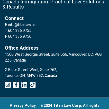
Canada Immigration: Practical Law Solutions
& Results
Connect
E
info@titanlaw.ca
T 604.336.9755
F 604.336.9756
Office Address
1500 West Georgia Street, Suite 656, Vancouver, BC, V6G
2Z6, Canada
2 Bloor Street West, Suite 762,
Toronto, ON, M4W 3E2, Canada
Privacy Policy
©2024 Titan Law Corp. All rights