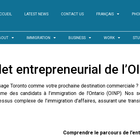
CCUEIL
LATEST NEWS
CONTACT US
FRANÇAIS
PHO
BOUT
IMMIGRATION
BUSINESS
WORK
STU
let entrepreneurial de l’O
sage Toronto comme votre prochaine destination commerciale ? Ti
mme des candidats à l’immigration de l’Ontario (OINP). Nos 
sus complexe de l’immigration d’affaires, assurant une transit
Comprendre le parcours de l’en