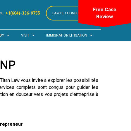
Free Case
+1(604)-336-9755
NE
LAWYER CONSULTATION
Review
DY
VISIT
IMMIGRATION LITIGATION
INP
tan Law vous invite à explorer les possibilités
services complets sont conçus pour guider les
ion en douceur vers vos projets d’entreprise à
trepreneur