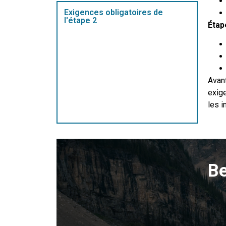
Exigences obligatoires de
l'étape 2
Étape
Avant
exige
les i
Be