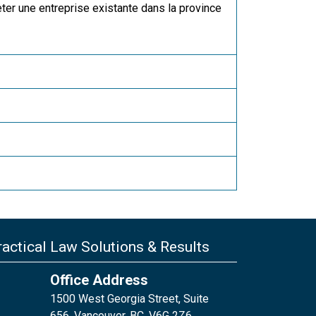
eter une entreprise existante dans la province
actical Law Solutions & Results
Office Address
1500 West Georgia Street, Suite
656, Vancouver, BC, V6G 2Z6,