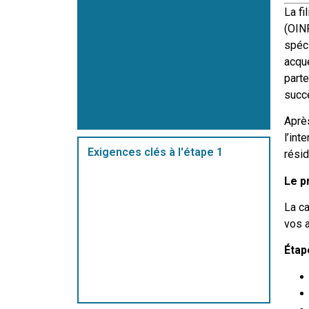
La fi
(OINP
spéc
acqué
parte
succè
Aprè
l’int
Exigences clés à l'étape 1
rési
Le p
La ca
vos a
Étape