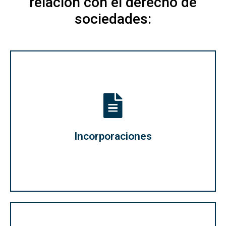
relación con el derecho de
sociedades:
Informes anuales
Mantenimiento de registros
Gobierno corporativo
Operaciones con acciones
Estructuración / reorganización de la empresa
Acuerdos de accionistas
Incorporaciones
Inscripción en el Registro Mercantil
Sociedades y organizaciones sin ánimo de lucro
Inscripciones extraprovinciales
Incorporaciones federales/provinciales