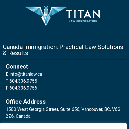
Canada Immigration: Practical Law Solutions
& Results
Connect
E
info@titanlaw.ca
T 604.336.9755
F 604.336.9756
Office Address
1500 West Georgia Street, Suite 656, Vancouver, BC, V6G
2Z6, Canada
2 Bloor Street West, Suite 762,