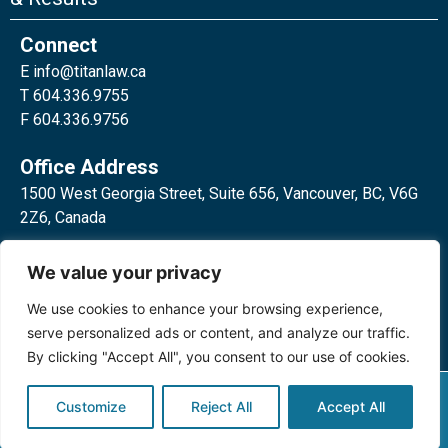
Connect
E
info@titanlaw.ca
T 604.336.9755
F 604.336.9756
Office Address
1500 West Georgia Street, Suite 656, Vancouver, BC, V6G
2Z6, Canada
2 Bloor Street West, Suite 762,
We value your privacy
Toronto, ON, M4W 3E2, Canada
We use cookies to enhance your browsing experience,
serve personalized ads or content, and analyze our traffic.
By clicking "Accept All", you consent to our use of cookies.
Privacy Policy
©2024 Titan Law Corp. All rights
Customize
Reject All
Accept All
reserved.