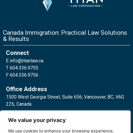
Canada Immigration: Practical Law Solutions
& Results
Connect
E
info@titanlaw.ca
T 604.336.9755
F 604.336.9756
Office Address
1500 West Georgia Street, Suite 656, Vancouver, BC, V6G
2Z6, Canada
2 Bloor Street West, Suite 762,
We value your privacy
Toronto, ON, M4W 3E2, Canada
We use cookies to enhance your browsing experience,