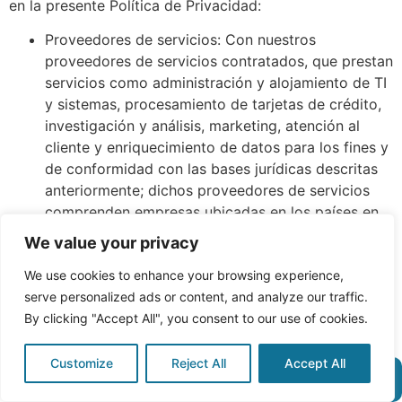
en la presente Política de Privacidad:
Proveedores de servicios: Con nuestros
proveedores de servicios contratados, que prestan
servicios como administración y alojamiento de TI
y sistemas, procesamiento de tarjetas de crédito,
investigación y análisis, marketing, atención al
cliente y enriquecimiento de datos para los fines y
de conformidad con las bases jurídicas descritas
anteriormente; dichos proveedores de servicios
comprenden empresas ubicadas en los países en
los que operamos;
We value your privacy
Filiales de la familia Titanlaw: Con las filiales del
grupo corporativo Titanlaw y las empresas que
We use cookies to enhance your browsing experience,
adquiramos en el futuro después de que pasen a
serve personalized ads or content, and analyze our traffic.
formar parte del grupo corporativo Titanlaw, en la
By clicking "Accept All", you consent to our use of cookies.
medida en que dicho intercambio de datos sea
necesario para satisfacer una solicitud que haya
Customize
Reject All
Accept All
enviado a través de nuestros sitios web o con